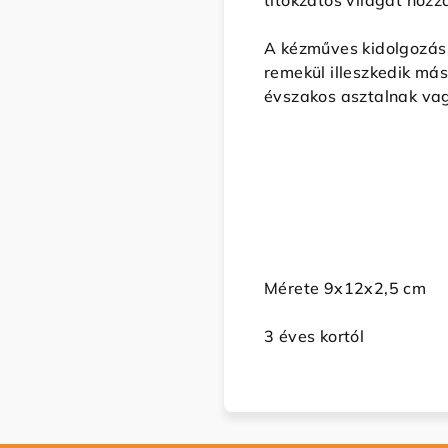
titokzatos világát hozz
A kézműves kidolgozás 
remekül illeszkedik más
évszakos asztalnak va
Mérete 9x12x2,5 cm
3 éves kortól