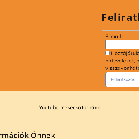
Felirat
E-mail
Hozzájárul
hírleveleket, 
visszavonhat
Feliratkozás
Youtube mesecsatornánk
ormációk Önnek