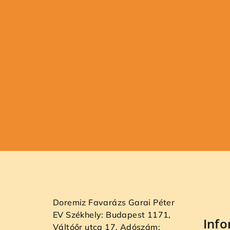
L
á
b
Doremiz Favarázs Garai Péter
l
EV Székhely: Budapest 1171,
Inf
Váltóőr utca 17. Adószám: