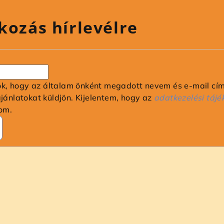
kozás hírlevélre
ok, hogy az általam önként megadott nevem és e-mail cí
ajánlatokat küldjön. Kijelentem, hogy az
adatkezelési tájé
om.