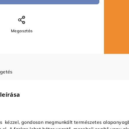
Megosztás
lgetés
leírása
kas kézzel, gondosan megmunkált természetes alapanyagb