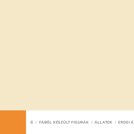
Ugrás
a
fő
tartalomhoz
/
FÁBÓL KÉSZÜLT FIGURÁK
/
ÁLLATOK
/
ERDEI 
KEZDŐLAP