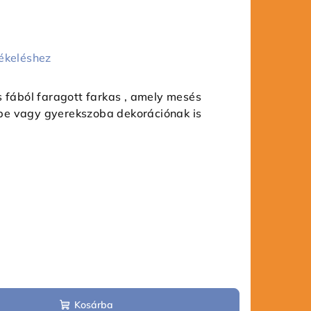
ékeléshez
s fából faragott farkas , amely mesés
be vagy gyerekszoba dekorációnak is
Kosárba