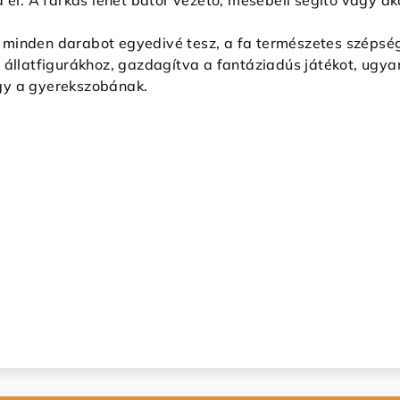
a el. A farkas lehet bátor vezető, mesebeli segítő vagy a
minden darabot egyedivé tesz, a fa természetes szépsége
 állatfigurákhoz, gazdagítva a fantáziadús játékot, ugya
gy a gyerekszobának.