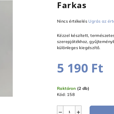
Farkas
A
Nincs értékelés
Ugrás az ért
termék
átlagos
Kézzel készített, természete
értékelése
szerepjátékhoz, gyűjtemény
5-
különleges kiegészítő.
ből
0,0
5 190 Ft
csillag.
Egységár:
Raktáron
(2 db)
Kód:
158
−
+