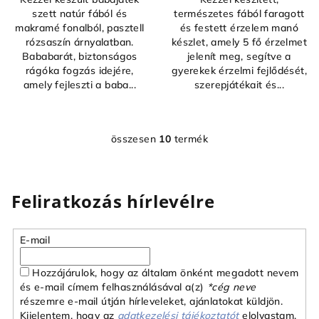
szett natúr fából és
természetes fából faragott
makramé fonalból, pasztell
és festett érzelem manó
rózsaszín árnyalatban.
készlet, amely 5 fő érzelmet
Bababarát, biztonságos
jelenít meg, segítve a
rágóka fogzás idejére,
gyerekek érzelmi fejlődését,
amely fejleszti a baba...
szerepjátékait és...
összesen
10
termék
L
i
s
t
Feliratkozás hírlevélre
a
i
E-mail
r
á
Hozzájárulok, hogy az általam önként megadott nevem
n
és e-mail címem felhasználásával a(z)
*cég neve
y
részemre e-mail útján hírleveleket, ajánlatokat küldjön.
í
Kijelentem, hogy az
adatkezelési tájékoztatót
elolvastam.