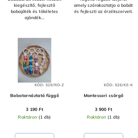
kiegészítő, fejlesztő
amely szórakoztatja a babát
babajáték és tökéletes
és fejleszti az érzékszerveit.
ajándék...
KÓD:
529/RO-Z
KÓD:
526/KE-K
Babatornáztató függő
Montessori csörgő
3 190 Ft
3 900 Ft
Raktáron
(1 db)
Raktáron
(1 db)