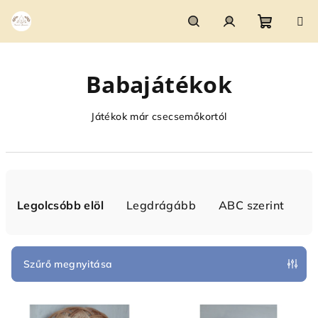
Ugrás
a
fő
Kosár
Keresés
Bejelentkezés
tartalomhoz
Babajátékok
Játékok már csecsemőkortól
T
e
Legolcsóbb elöl
Legdrágább
ABC szerint
r
m
é
Szűrő megnyitása
k
T
e