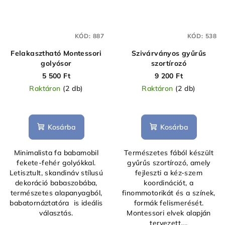
KÓD:
887
KÓD:
538
Felakasztható Montessori
Szivárványos gyűrűs
golyósor
szortírozó
5 500 Ft
9 200 Ft
Raktáron
(2 db)
Raktáron
(2 db)
Kosárba
Kosárba
Minimalista fa babamobil
Természetes fából készült
fekete-fehér golyókkal.
gyűrűs szortírozó, amely
Letisztult, skandináv stílusú
fejleszti a kéz-szem
dekoráció babaszobába,
koordinációt, a
természetes alapanyagból,
finommotorikát és a színek,
babatornáztatóra is ideális
formák felismerését.
választás.
Montessori elvek alapján
tervezett,...