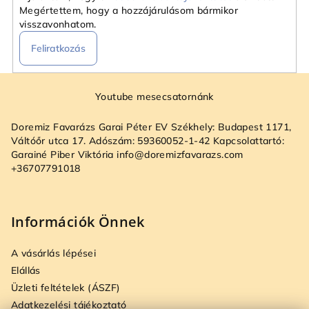
t
Megértettem, hogy a hozzájárulásom bármikor
á
visszavonhatom.
s
Feliratkozás
e
l
L
e
á
Youtube mesecsatornánk
m
e
b
Doremiz Favarázs Garai Péter EV Székhely: Budapest 1171,
i
l
Váltóőr utca 17. Adószám: 59360052-1-42 Kapcsolattartó:
é
Garainé Piber Viktória info@doremizfavarazs.com
+36707791018
c
Információk Önnek
A vásárlás lépései
Elállás
Üzleti feltételek (ÁSZF)
Adatkezelési tájékoztató