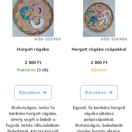
e
k
r
r
m
e
é
n
k
d
KÓD:
532/FEH
KÓD:
535/FEH
e
e
k
Horgolt rágóka
Horgolt rágóka csápokkal
z
l
é
2 500 Ft
2 900 Ft
i
s
Raktáron
(3 db)
Kérésre
s
e
t
á
Bővebben
Bővebben
j
a
Biztonságos, natúr fa
Egyedi, fa karikára horgolt
karikára horgolt rágóka,
rágóka játékos
amely segíti a babát a
polipcsápokkal.
fogzás nehéz időszakában.
Biztonságos, bababarát
Bababarát, kézzel készült
rágóka fogzás idejére,