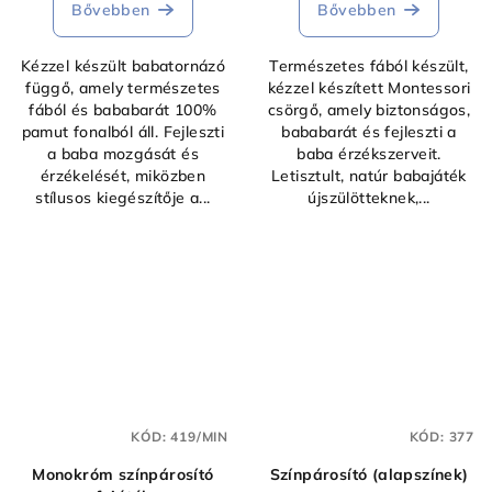
Bővebben
Bővebben
Kézzel készült babatornázó
Természetes fából készült,
függő, amely természetes
kézzel készített Montessori
fából és bababarát 100%
csörgő, amely biztonságos,
pamut fonalból áll. Fejleszti
bababarát és fejleszti a
a baba mozgását és
baba érzékszerveit.
érzékelését, miközben
Letisztult, natúr babajáték
stílusos kiegészítője a...
újszülötteknek,...
KÓD:
419/MIN
KÓD:
377
Monokróm színpárosító
Színpárosító (alapszínek)