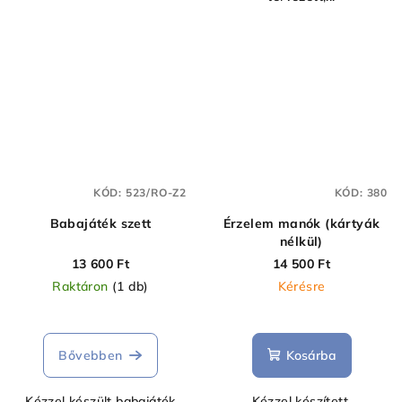
KÓD:
523/RO-Z2
KÓD:
380
Babajáték szett
Érzelem manók (kártyák
nélkül)
13 600 Ft
14 500 Ft
Raktáron
(1 db)
Kérésre
Bővebben
Kosárba
Kézzel készült babajáték
Kézzel készített,