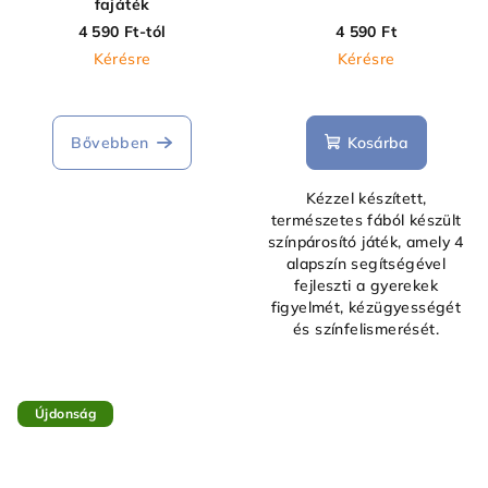
fajáték
4 590 Ft-tól
4 590 Ft
Kérésre
Kérésre
Bővebben
Kosárba
Kézzel készített,
természetes fából készült
színpárosító játék, amely 4
alapszín segítségével
fejleszti a gyerekek
figyelmét, kézügyességét
és színfelismerését.
Újdonság