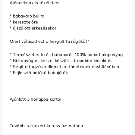
Ajándéknak is tökéletes:
* babaváró bulira
* keresztelőre
* újszülött érkezésekor
Miért válaszd ezt a horgolt fa rágókát?
* Természetes fa és bababarát 100% pamut alapanyag
* Biztonságos, kézzel készült, strapabíró kialakítás
* Segít a fogzás kellemetlen tüneteinek enyhítésében
* Fejlesztő hatású babajáték
Ajánlott 3 hónapos kortól
További színekért keress üzenetben