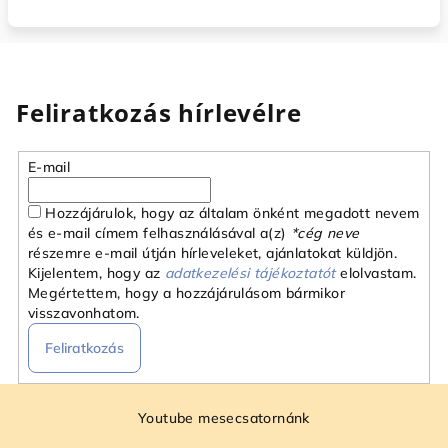
Feliratkozás hírlevélre
E-mail
Hozzájárulok, hogy az általam önként megadott nevem
és e-mail címem felhasználásával a(z)
*cég neve
részemre e-mail útján hírleveleket, ajánlatokat küldjön.
Kijelentem, hogy az
adatkezelési tájékoztatót
elolvastam.
Megértettem, hogy a hozzájárulásom bármikor
visszavonhatom.
Feliratkozás
L
á
Youtube mesecsatornánk