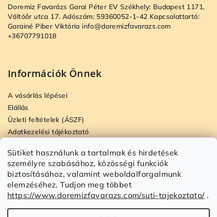
b
Doremiz Favarázs Garai Péter EV Székhely: Budapest 1171,
l
Váltóőr utca 17. Adószám: 59360052-1-42 Kapcsolattartó:
é
Garainé Piber Viktória info@doremizfavarazs.com
+36707791018
c
Információk Önnek
A vásárlás lépései
Elállás
Üzleti feltételek (ÁSZF)
Adatkezelési tájékoztató
Szállítási és fizetési opciók
Sütiket használunk a tartalmak és hirdetések
Jogi nyilatkozat
személyre szabásához, közösségi funkciók
Fogyasztóvédelmi tájékoztató
biztosításához, valamint weboldalforgalmunk
Impresszum
elemzéséhez. Tudjon meg többet
Süti tájékoztató
https://www.doremizfavarazs.com/suti-tajekoztato/
.
Írjon nekünk