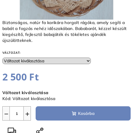
Biztonságos, natúr fa karikára horgolt rágóka, amely segíti a
babát a fogzás nehéz időszakában. Bababarát, kézzel készült
kiegészítő, fejlesztő babajáték és tökéletes ajándék
újszülötteknek.
VÁLTOZAT:
2 500 Ft
Egységár:
Változat kiválasztása
Kód:
Változat kiválasztása
−
+
Kosárba