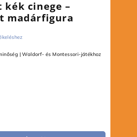
t kék cinege –
tt madárfigura
ékeléshez
inőség | Waldorf- és Montessori-játékhoz