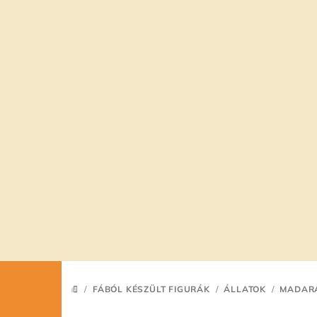
Ugrás
a
fő
tartalomhoz
/
FÁBÓL KÉSZÜLT FIGURÁK
/
ÁLLATOK
/
MADAR
KEZDŐLAP