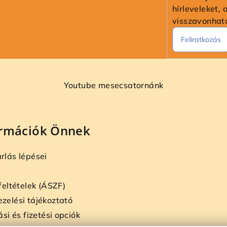
hírleveleket, 
visszavonhat
Feliratkozás
Youtube mesecsatornánk
ormációk Önnek
rlás lépései
 feltételek (ÁSZF)
zelési tájékoztató
ási és fizetési opciók