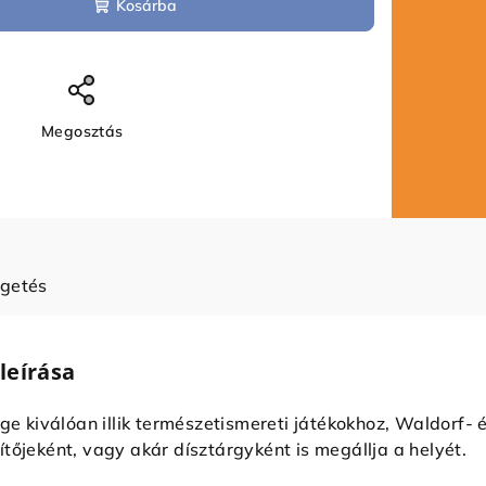
Kosárba
Megosztás
lgetés
leírása
ege kiválóan illik természetismereti játékokhoz, Waldorf-
tőjeként, vagy akár dísztárgyként is megállja a helyét.