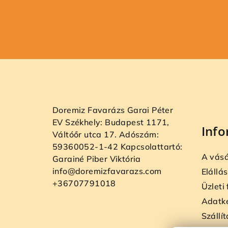
L
á
b
Doremiz Favarázs Garai Péter
l
EV Székhely: Budapest 1171,
Inf
Váltóőr utca 17. Adószám:
é
59360052-1-42 Kapcsolattartó:
A vásá
c
Garainé Piber Viktória
info@doremizfavarazs.com
Elállás
+36707791018
Üzleti
Adatke
Szállít