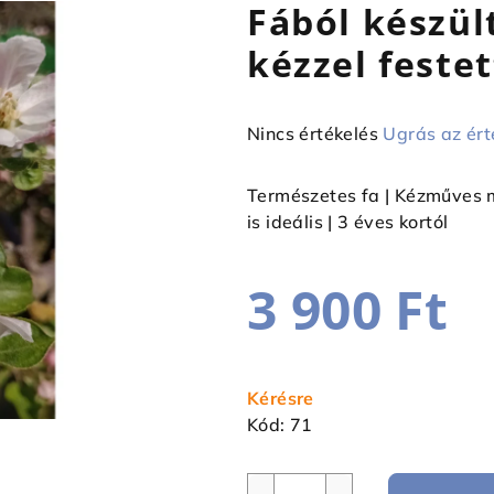
Fából készül
kézzel feste
A
Nincs értékelés
Ugrás az ért
termék
átlagos
Természetes fa | Kézműves m
értékelése
is ideális | 3 éves kortól
5-
ből
3 900 Ft
0,0
csillag.
Egységár:
Kérésre
Kód:
71