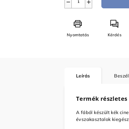
−
+
Nyomtatás
Kérdés
Leírás
Beszé
Termék részletes 
A fából készült kék cin
évszakasztalok kiegészí