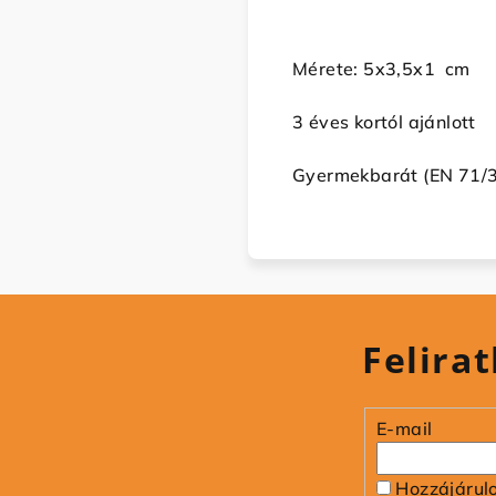
Mérete:
5x3,5x1
cm
3 éves kortól ajánlott
Gyermekbarát (EN 71/3-
Felirat
E-mail
Hozzájárul