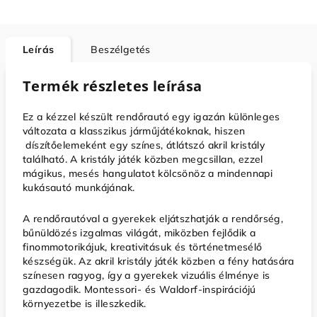
Leírás
Beszélgetés
Termék részletes leírása
Ez a kézzel készült rendőrautó egy igazán különleges
változata a klasszikus járműjátékoknak, hiszen
díszítőelemeként egy színes, átlátszó akril kristály
található. A kristály játék közben megcsillan, ezzel
mágikus, mesés hangulatot kölcsönöz a mindennapi
kukásautó munkájának.
A rendőrautóval a gyerekek eljátszhatják a rendőrség,
bűnüldözés izgalmas világát, miközben fejlődik a
finommotorikájuk, kreativitásuk és történetmesélő
készségük. Az akril kristály játék közben a fény hatására
színesen ragyog, így a gyerekek vizuális élménye is
gazdagodik. Montessori- és Waldorf-inspirációjú
környezetbe is illeszkedik.