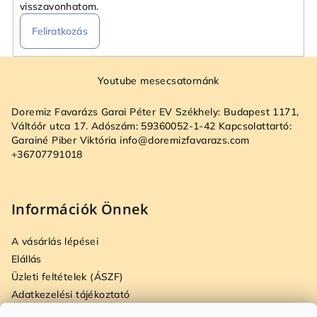
visszavonhatom.
Feliratkozás
L
á
Youtube mesecsatornánk
b
Doremiz Favarázs Garai Péter EV Székhely: Budapest 1171,
l
Váltóőr utca 17. Adószám: 59360052-1-42 Kapcsolattartó:
é
Garainé Piber Viktória info@doremizfavarazs.com
+36707791018
c
Információk Önnek
A vásárlás lépései
Elállás
Üzleti feltételek (ÁSZF)
Adatkezelési tájékoztató
Szállítási és fizetési opciók