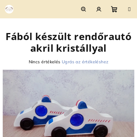
Ugrás
a
fő
Kosár
Keresés
Bejelentkezés
tartalomhoz
Fából készült rendőrautó
akril kristállyal
A
Nincs értékelés
Ugrás az értékeléshez
termék
átlagos
értékelése
5-
ből
0,0
csillag.