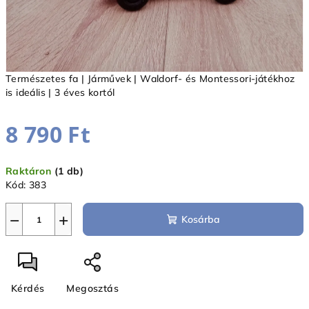
Természetes fa | Járművek | Waldorf- és Montessori-játékhoz
is ideális | 3 éves kortól
8 790 Ft
Egységár:
Raktáron
(1 db)
Kód:
383
−
+
Kosárba
Kérdés
Megosztás