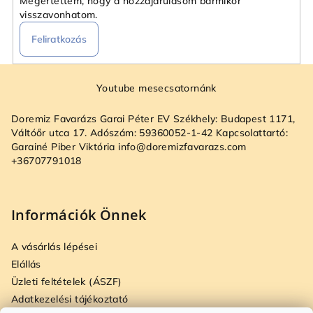
Megértettem, hogy a hozzájárulásom bármikor
visszavonhatom.
Feliratkozás
L
á
Youtube mesecsatornánk
b
Doremiz Favarázs Garai Péter EV Székhely: Budapest 1171,
l
Váltóőr utca 17. Adószám: 59360052-1-42 Kapcsolattartó:
é
Garainé Piber Viktória info@doremizfavarazs.com
+36707791018
c
Információk Önnek
A vásárlás lépései
Elállás
Üzleti feltételek (ÁSZF)
Adatkezelési tájékoztató