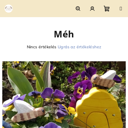
Ugrás
a
fő
Kosár
Keresés
Bejelentkezés
tartalomhoz
Méh
A
Nincs értékelés
Ugrás az értékeléshez
termék
átlagos
értékelése
5-
ből
0,0
csillag.