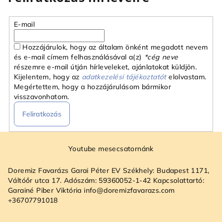
E-mail
Hozzájárulok, hogy az általam önként megadott nevem
és e-mail címem felhasználásával a(z)
*cég neve
részemre e-mail útján hírleveleket, ajánlatokat küldjön.
Kijelentem, hogy az
adatkezelési tájékoztatót
elolvastam.
Megértettem, hogy a hozzájárulásom bármikor
visszavonhatom.
Feliratkozás
L
á
Youtube mesecsatornánk
b
Doremiz Favarázs Garai Péter EV Székhely: Budapest 1171,
l
Váltóőr utca 17. Adószám: 59360052-1-42 Kapcsolattartó:
é
Garainé Piber Viktória info@doremizfavarazs.com
+36707791018
c