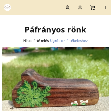
Ugrás
a
fő
Kosár
Keresés
Bejelentkezés
tartalomhoz
Páfrányos rönk
A
Nincs értékelés
Ugrás az értékeléshez
termék
átlagos
értékelése
5-
ből
0,0
csillag.