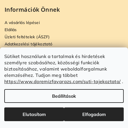
Információk Önnek
A vásárlás lépései
Elállás
Üzleti feltételek (ÁSZF)
Adatkezelési tájékoztató
Szállítási és fizetési opciók
Sütiket használunk a tartalmak és hirdetések
Jogi nyilatkozat
személyre szabásához, közösségi funkciók
Fogyasztóvédelmi tájékoztató
biztosításához, valamint weboldalforgalmunk
Impresszum
elemzéséhez. Tudjon meg többet
Süti tájékoztató
https://www.doremizfavarazs.com/suti-tajekoztato/
.
Írjon nekünk
Beállítások
Copyright 2026
Doremiz Favarázs
. Minden jog fenntartva.
Süti beállítások szerkesztése
Elutasítom
Elfogadom
Shoptet készítette