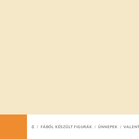
Ugrás
a
fő
tartalomhoz
/
FÁBÓL KÉSZÜLT FIGURÁK
/
ÜNNEPEK
/
VALENT
KEZDŐLAP