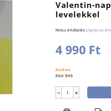
Valentin-nap
levelekkel
A
Nincs értékelés
Ugrás az ért
termék
átlagos
4 990 Ft
értékelése
5-
ből
Egységár:
0,0
Kérésre
csillag.
Kód:
846
−
+