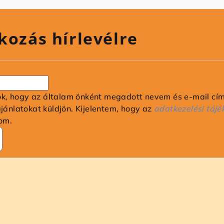
kozás hírlevélre
ok, hogy az általam önként megadott nevem és e-mail cí
ajánlatokat küldjön. Kijelentem, hogy az
adatkezelési tájé
om.