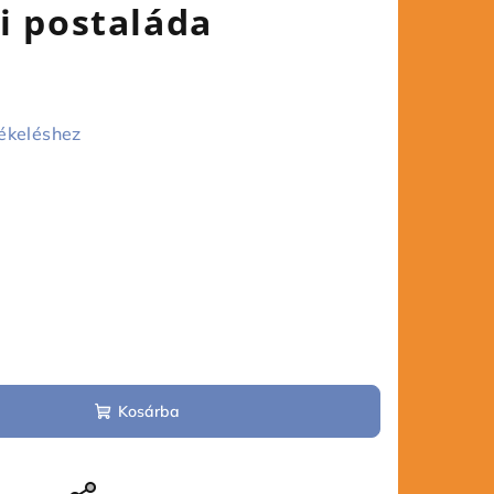
i postaláda
ékeléshez
Kosárba