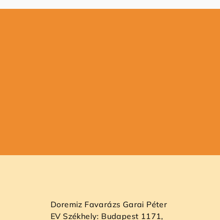
L
á
b
Doremiz Favarázs Garai Péter
l
EV Székhely: Budapest 1171,