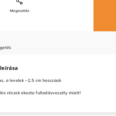
Megosztás
lgetés
leírása
s, a levelek ~2,5 cm hosszúak
 kis részek okozta fulladásveszély miatt!