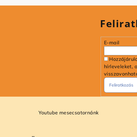
Felirat
E-mail
Hozzájárul
hírleveleket, 
visszavonhat
Feliratkozás
Youtube mesecsatornánk