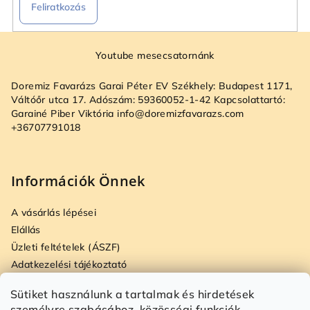
Feliratkozás
L
á
Youtube mesecsatornánk
b
Doremiz Favarázs Garai Péter EV Székhely: Budapest 1171,
l
Váltóőr utca 17. Adószám: 59360052-1-42 Kapcsolattartó:
é
Garainé Piber Viktória info@doremizfavarazs.com
+36707791018
c
Információk Önnek
A vásárlás lépései
Elállás
Üzleti feltételek (ÁSZF)
Adatkezelési tájékoztató
Szállítási és fizetési opciók
Sütiket használunk a tartalmak és hirdetések
Jogi nyilatkozat
személyre szabásához, közösségi funkciók